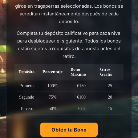
giros en tragaperras seleccionadas. Los bonos se
acreditan instantáneamente después de cada
depósito.
Completa tu depósito calificativo para cada nivel
para desbloquear el siguiente. Todos los bonos
están sujetos a requisitos de apuesta antes del
retiro.
Bono
Giros
Depósito
Porcentaje
Máximo
Gratis
Primero
100%
€150
25
Segundo
75%
€100
20
Tercero
50%
€75
15
Obtén tu Bono