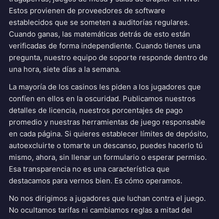
Estos provienen de proveedores de software
establecidos que se someten a auditorías regulares.
Cuando ganas, las matemáticas detrás de esto están
verificadas de forma independiente. Cuando tienes una
pregunta, nuestro equipo de soporte responde dentro de
una hora, siete días a la semana.
La mayoría de los casinos les piden a los jugadores que
confíen en ellos en la oscuridad. Publicamos nuestros
detalles de licencia, nuestros porcentajes de pago
promedio y nuestras herramientas de juego responsable
en cada página. Si quieres establecer límites de depósito,
autoexcluirte o tomarte un descanso, puedes hacerlo tú
mismo, ahora, sin llenar un formulario o esperar permiso.
Esa transparencia no es una característica que
destacamos para vernos bien. Es cómo operamos.
No nos dirigimos a jugadores que luchan contra el juego.
No ocultamos tarifas ni cambiamos reglas a mitad del