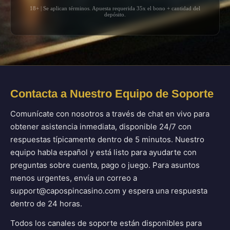
18+ | Se aplican términos. Apuesta requerida 35x el bono + cantidad del
depósito.
Contacta a Nuestro Equipo de Soporte
Comunícate con nosotros a través de chat en vivo para
obtener asistencia inmediata, disponible 24/7 con
respuestas típicamente dentro de 5 minutos. Nuestro
equipo habla español y está listo para ayudarte con
preguntas sobre cuenta, pago o juego. Para asuntos
menos urgentes, envía un correo a
support@capospincasino.com
y espera una respuesta
dentro de 24 horas.
Todos los canales de soporte están disponibles para