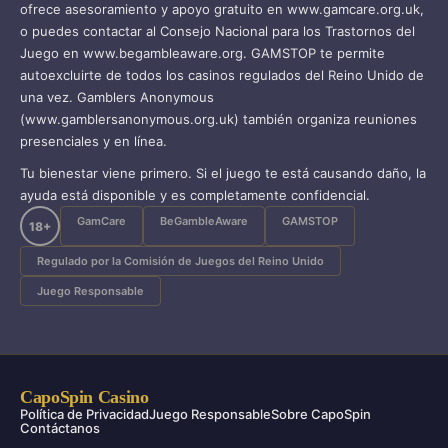
ofrece asesoramiento y apoyo gratuito en www.gamcare.org.uk,
o puedes contactar al Consejo Nacional para los Trastornos del
Juego en www.begambleaware.org. GAMSTOP te permite
autoexcluirte de todos los casinos regulados del Reino Unido de
una vez. Gamblers Anonymous
(www.gamblersanonymous.org.uk) también organiza reuniones
presenciales y en línea.
Tu bienestar viene primero. Si el juego te está causando daño, la
ayuda está disponible y es completamente confidencial.
GamCare
BeGambleAware
GAMSTOP
18+
Regulado por la Comisión de Juegos del Reino Unido
Juego Responsable
CapoSpin Casino
Política de Privacidad
Juego Responsable
Sobre CapoSpin
Contáctanos