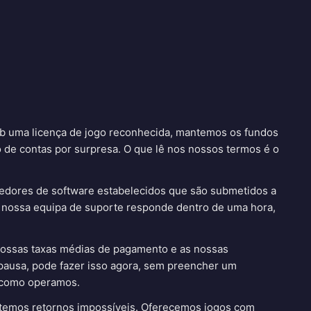
ob uma licença de jogo reconhecida, mantemos os fundos
de contas por surpresa. O que lê nos nossos termos é o
ecedores de software estabelecidos que são submetidos a
a nossa equipa de suporte responde dentro de uma hora,
 nossas taxas médias de pagamento e as nossas
 pausa, pode fazer isso agora, sem preencher um
É como operamos.
etemos retornos impossíveis. Oferecemos jogos com