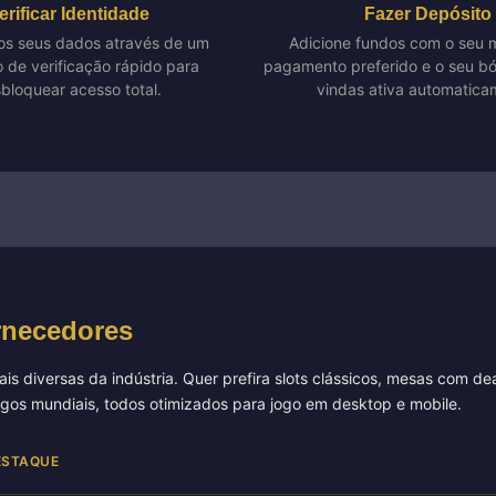
erificar Identidade
Fazer Depósito
os seus dados através de um
Adicione fundos com o seu 
 de verificação rápido para
pagamento preferido e o seu b
bloquear acesso total.
vindas ativa automatica
rnecedores
 diversas da indústria. Quer prefira slots clássicos, mesas com dea
jogos mundiais, todos otimizados para jogo em desktop e mobile.
ESTAQUE