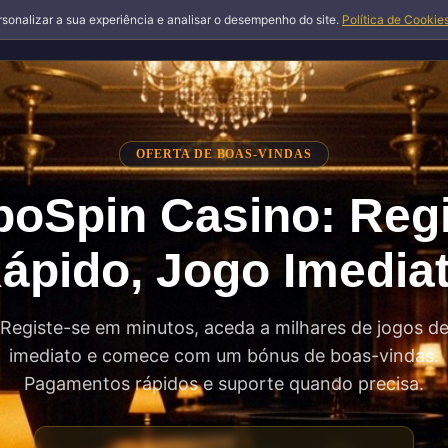
rsonalizar a sua experiência e analisar o desempenho do site.
Política de Cookie
Promoções
Jogos
Casino ao Vivo
Suporte
OFERTA DE BOAS-VINDAS
oSpin Casino: Reg
ápido, Jogo Imedia
Registe-se em minutos, aceda a milhares de jogos d
imediato e comece com um bónus de boas-vindas.
Pagamentos rápidos e suporte quando precisa.