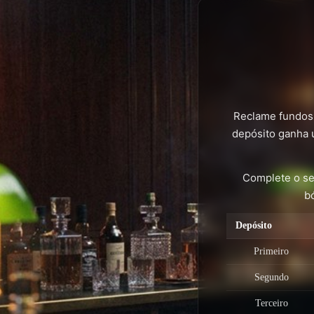
Reclame fundos 
depósito ganha 
Complete o seu
b
Depósito
Primeiro
Segundo
Terceiro