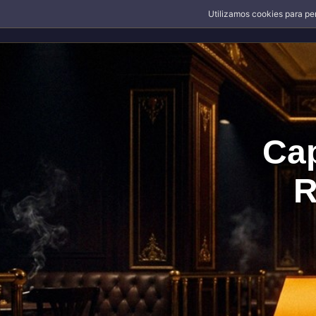
Utilizamos cookies para pe
CapoSpin Casino
Cap
R