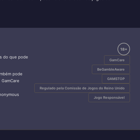
18+
is do que pode
GamCare
BeGambleAware
 Também pode
GAMSTOP
o. GamCare
Regulado pela Comissão de Jogos do Reino Unido
Anonymous
Jogo Responsável