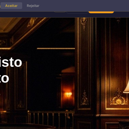
s
Aceitar
Rejeitar
Entrar
Registar
PT
▾
isto
to
e