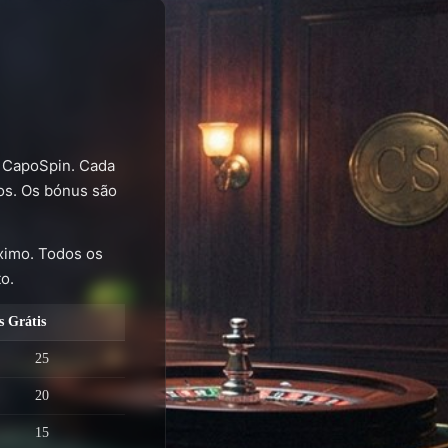
m CapoSpin. Cada
os. Os bónus são
óximo. Todos os
o.
s Grátis
25
20
15