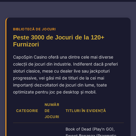
BIBLIOTECĂ DE JOCURI
Peste 3000 de Jocuri de la 120+
Furnizori
CapoSpin Casino oferă una dintre cele mai diverse
colecții de jocuri din industrie. Indiferent dacă preferi
sloturi clasice, mese cu dealer live sau jackpoturi
progressive, vei găsi mii de titluri de la cei mai
importanți dezvoltatori de jocuri din lume, toate
optimizate pentru joc pe desktop și mobil.
NUMĂR
CATEGORIE
DE
TITLURI ÎN EVIDENȚĂ
JOCURI
Book of Dead (Play'n GO),
Sweet Bonanza (Pragmatic