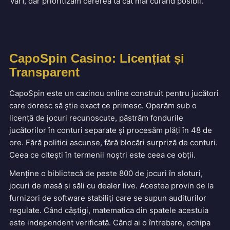
vârf, dar prioritizăm cererea ta cât mai curând posibil.
CapoSpin Casino: Licențiat și
Transparent
CapoSpin este un cazinou online construit pentru jucători
care doresc să știe exact ce primesc. Operăm sub o
licență de jocuri recunoscute, păstrăm fondurile
jucătorilor în conturi separate și procesăm plăți în 48 de
ore. Fără politici ascunse, fără blocări surpriză de conturi.
Ceea ce citești în termenii noștri este ceea ce obții.
Menține o bibliotecă de peste 800 de jocuri în sloturi,
jocuri de masă și săli cu dealer live. Acestea provin de la
furnizori de software stabiliți care se supun auditurilor
regulate. Când câștigi, matematica din spatele acestuia
este independent verificată. Când ai o întrebare, echipa